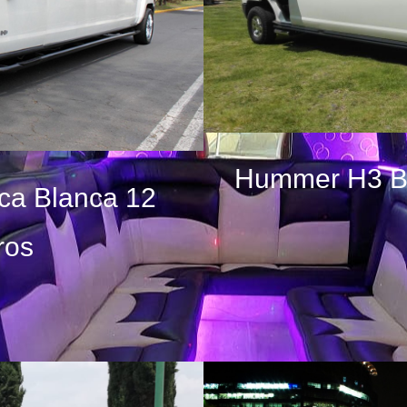
Hummer H3 B
ca Blanca 12
ros