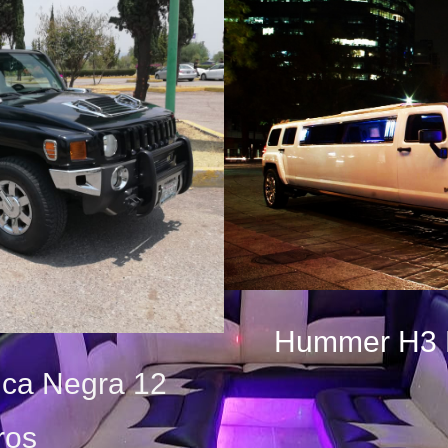
Hummer H3 B
ca Negra 12
ros